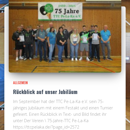
ALLGEMEIN
Rückblick auf unser Jubiläum
Im September hat der TTC Pe-La-Ka e.V. sein 75-
jähriges Jubiläum mit einem Festakt und einen Turnier
gefeiert. Einen Rückblick in Text- und Bild findet ihr
unter Der Verein \ 75-Jahre-TTC Pe-La-Ka
https://ttcpelaka.de/?page_id=2572