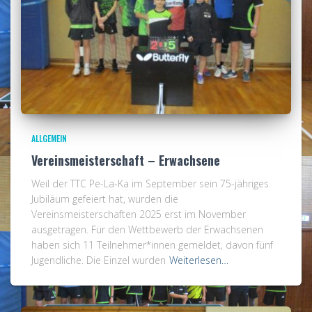
ALLGEMEIN
Vereinsmeisterschaft – Erwachsene
Weil der TTC Pe-La-Ka im September sein 75-jähriges
Jubiläum gefeiert hat, wurden die
Vereinsmeisterschaften 2025 erst im November
ausgetragen. Für den Wettbewerb der Erwachsenen
haben sich 11 Teilnehmer*innen gemeldet, davon fünf
Jugendliche. Die Einzel wurden
Weiterlesen…